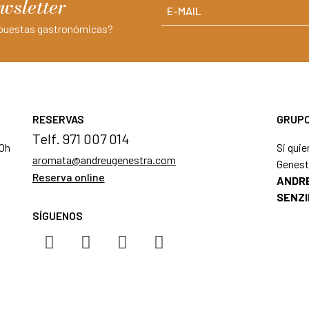
wsletter
ropuestas gastronómicas?
RESERVAS
GRUPO
Telf. 971 007 014
00h
Si quie
aromata@andreugenestra.com
Genest
Reserva online
ANDRE
SENZI
SÍGUENOS